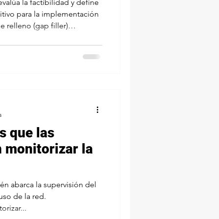
valúa la factibilidad y define
nitivo para la implementación
 relleno (gap filler)
bra FM, 104.7 MHz) en la
propósito fundamental del
 permanente la severa zona de
ada la señal emitida desde
a Calera (Quillota) al ingresar
a
s que las
monitorizar la
én abarca la supervisión del
uso de la red.
rizar...