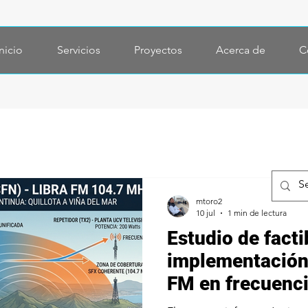
nicio
Servicios
Proyectos
Acerca de
C
mtoro2
10 jul
1 min de lectura
Estudio de facti
implementación
FM en frecuenci