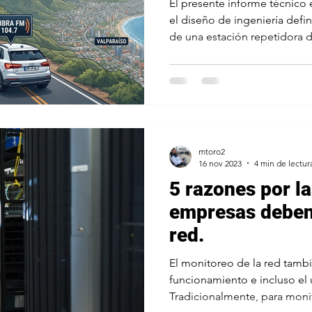
El presente informe técnico e
el diseño de ingeniería defi
de una estación repetidora de
destinada a la Estación B (Li
comuna de Viña del Mar. El 
sistema es mitigar de forma
sombra geográfica que degr
su planta matriz en el Cerro L
a la cuenca urbana costera.
mtoro2
16 nov 2023
4 min de lectur
5 razones por la
empresas deben 
red.
El monitoreo de la red tambi
funcionamiento e incluso el 
Tradicionalmente, para monito